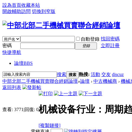
設為首頁
收藏本站
開啟輔助訪問
切換到窄版
找回密碼
自動登錄
密碼
立即註冊
登錄
快捷導航
論壇
BBS
搜索
熱搜:
活動
交友
discuz
搜索
中部北部二手機械買賣聯合經銷論壇
»
論壇
›
中古機械商
›
機械
返回列表
机械设备行业：周期趋
查看:
3771
|
回復:
0
[複製鏈接]
電梯直達