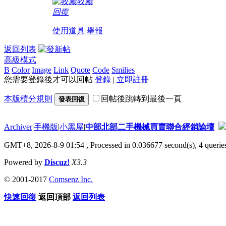
收藏
回復
使用道具
舉報
返回列表
高級模式
B
Color
Image
Link
Quote
Code
Smilies
您需要登錄後才可以回帖
登錄
|
立即註冊
本版積分規則
回帖後跳轉到最後一頁
發表回復
Archiver
|
手機版
|
小黑屋
|
中部北部二手機械買賣聯合經銷論壇
GMT+8, 2026-8-9 01:54
, Processed in 0.036677 second(s), 4 queries
Powered by
Discuz!
X3.3
© 2001-2017
Comsenz Inc.
快速回復
返回頂部
返回列表