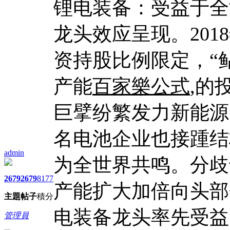
锂电装备：受益于全
龙头效应呈现。20
资持股比例限定，“
产能
百家樂公式
,的
巨擘纷繁发力新能源
名电池企业也接踵结
admin
为全世界共鸣。分歧
2679
2679
8177
产能扩大加倍向头部
主題
帖子
積分
电装备龙头率先受益
管理員