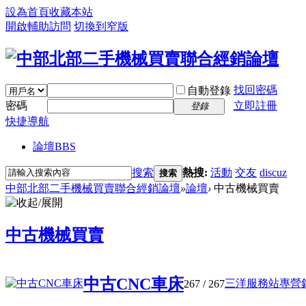
設為首頁
收藏本站
開啟輔助訪問
切換到窄版
找回密碼
自動登錄
密碼
立即註冊
登錄
快捷導航
論壇
BBS
搜索
熱搜:
活動
交友
discuz
搜索
中部北部二手機械買賣聯合經銷論壇
»
論壇
›
中古機械買賣
中古機械買賣
中古CNC車床
三洋服務站專營銷
267
/ 267