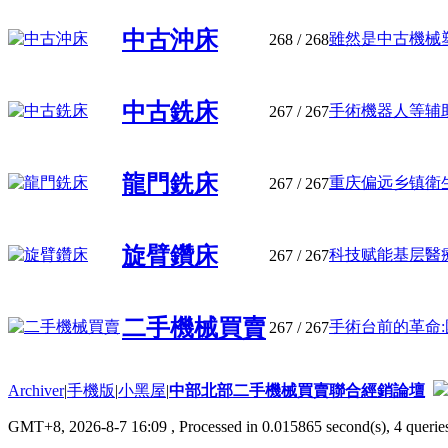
中古沖床
雖然是中古機械塑
268
/ 268
中古銑床
手術機器人等辅助
267
/ 267
龍門銑床
重庆偏远乡镇衛生院
267
/ 267
旋臂鑽床
科技赋能基层醫
267
/ 267
二手機械買賣
手術台前的革命:國
267
/ 267
Archiver
|
手機版
|
小黑屋
|
中部北部二手機械買賣聯合經銷論壇
GMT+8, 2026-8-7 16:09
, Processed in 0.015865 second(s), 4 queries